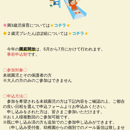
◆
満3歳児保育については
★
コチラ
★
◆
２歳児プレたんぽぽ組については
★
コチラ
★
今年の
園庭開放
は、5月から7月にかけて行われます。
事前申込制
です。
〇参加対象〇
未就園児とその保護者の方
※大人の方のみのご参加はできません
〇申込方法〇
参加を希望される未就園児の方は下記内容をご確認の上、ご都合
の良い日程を選んで申込フォームよりお申込みください。
申し込みをされた方は、皆さまご参加いただけます。
※お１人様複数回のご参加可能です。
※既に申し込み済の方も追加でのご参加申し込みができます。
（申し込み受付後、幼稚園からの個別でのメール返信は致しませ