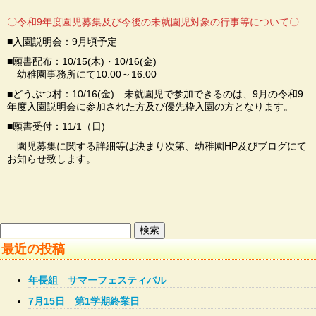
〇令和9年度園児募集及び今後の未就園児対象の行事等について〇
■入園説明会：9月頃予定
■願書配布：10/15(木)・10/16(金)
幼稚園事務所にて10:00～16:00
■どうぶつ村：10/16(金)…未就園児で参加できるのは、9月の令和9
年度入園説明会に参加された方及び優先枠入園の方となります。
■願書受付：11/1（日)
園児募集に関する詳細等は決まり次第、幼稚園HP及びブログにて
お知らせ致します。
検
索:
最近の投稿
年長組 サマーフェスティバル
7月15日 第1学期終業日