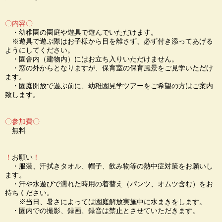
〇内容〇
・幼稚園の園庭や遊具で遊んでいただけます。
※遊具で遊ぶ際はお子様から目を離さず、必ず付き添ってあげる
ようにしてください。
・園舎内（建物内）にはお立ち入りいただけません。
・窓の外からとなりますが、保育室の保育風景をご見学いただけ
ます。
・園庭開放で遊ぶ前に、幼稚園見学ツアーをご希望の方はご案内
致します。
〇参加費〇
無料
！
お願い
！
・服装、汗拭きタオル、帽子、飲み物等の熱中症対策をお願いし
ます。
・汗や水遊びで濡れた時用の着替え（パンツ、オムツ含む）をお
持ちください。
※当日、暑さによっては園庭解放実施中に水まきをします。
・園内での撮影、録画、録音は禁止とさせていただきます。