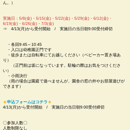
ん。）
実施日：5/8(金)・5/15(金)・5/22(金)・5/29(金)・6/12(金)・
6/19(金)・6/26(金)・7/3(金)
⇒ 4/13(月)から受付開始 / 実施日の当日朝9:00受付締切
・各回9:45～10:45
・入口は幼稚園正門です
・徒歩または自転車にてお越しください（ベビーカー置き場あ
り）
（正門前は坂になっています。駐輪の際はお気をつけくださ
い）
・小雨決行
（雨の場合は園庭で遊べませんが、園舎の窓の外やお部屋遊びが
できます）
★
申込フォームはコチラ
★
4/13(月)から受付開始 / 実施日の当日朝9:00受付締切
〇参加人数〇
人数制限なし