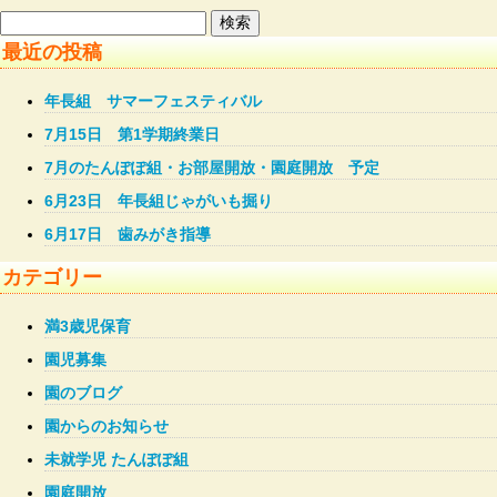
検
索:
最近の投稿
年長組 サマーフェスティバル
7月15日 第1学期終業日
7月のたんぽぽ組・お部屋開放・園庭開放 予定
6月23日 年長組じゃがいも掘り
6月17日 歯みがき指導
カテゴリー
満3歳児保育
園児募集
園のブログ
園からのお知らせ
未就学児 たんぽぽ組
園庭開放